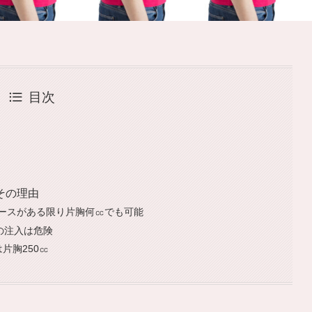
目次
その理由
ースがある限り片胸何㏄でも可能
の注入は危険
片胸250㏄