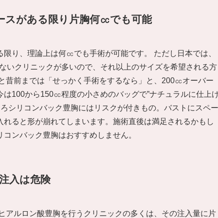
ースがある限り片胸何㏄でも可能
る限り、理論上は何㏄でも手術が可能です。 ただし日本では、
ていないクリニックが多いので、それ以上のサイズを希望される方
と昔前までは「せっかく手術をするなら」と、200㏄オーバー
は100から150㏄程度の小さめのバッグで”ナチュラルに仕上
ころシリコンバック豊胸にはリスクが付きもの。バストにスペ
入れると形が崩れてしまいます。施術直後は満足されるかもし
リコンバック豊胸はおすすめしません。
の注入は危険
 ヒアルロン酸豊胸を行うクリニックの多くは、その注入量に片