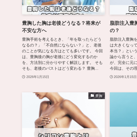
豊胸した胸は老後どうなる？将来が
脂肪注入豊
不安な方へ
の？
豊胸手術を考えるとき、「年を取ったらどう
脂肪注入豊胸
なるの？」「不自然にならない？」と、老後
は大きくなっ
のことが気になる方はとても多いです。 今回
本当？」という
は、豊胸後の胸が老後にどう変化するのか
論から言うと
を、方法別に分かりやすく解説します。 そも
が、完全に元
そも、老後のバストはどう変わる？ 豊胸...
今回は、その理
2026年1月15日
2026年1月15日
豊胸