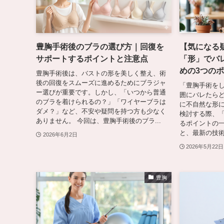
豊胸手術後のブラの選び方｜回復を
【気になる
サポートするポイントと注意点
「形」でバ
めの3つの
豊胸手術後は、バストの形を美しく整え、術
後の回復をスムーズに進めるためにブラジャ
「豊胸手術を
ー選びが重要です。しかし、「いつから普通
囲にバレたらど
のブラを着けられるの？」「ワイヤーブラは
に不自然な形に
ダメ？」など、不安や疑問を持つ方も少なく
検討する際、
ありません。 今回は、豊胸手術後のブラ...
るポイントの一
と、最新の技術
2026年6月2日
2026年5月22日
豊胸