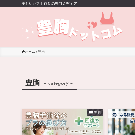
美しいバスト作りの専門メディア
ホーム
豊胸
豊胸
– category –
豊胸