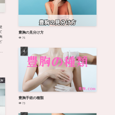
使
て
豊胸の見分け方
胸
76
ど
..
豊胸
豊胸手術の種類
73