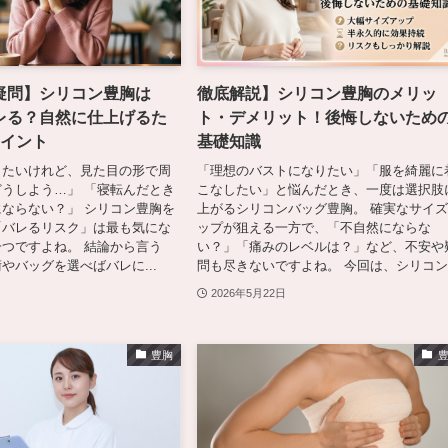
疑問】シリコン豊胸は
徹底解説】シリコン豊胸のメリッ
レる？自然に仕上げるた
ト・デメリット！後悔しないため
ポイント
基礎知識
したいけれど、見た目の形で周
「理想のバストになりたい」「服を綺麗に
うしよう…」 「寝転んだとき
こなしたい」と悩んだとき、一度は選択肢
ならない？」 シリコン豊胸を
上がるシリコンバッグ豊胸。 確実なサイ
「バレるリスク」は最も気にな
ップが狙える一方で、「不自然にならな
つですよね。 結論から言う
い？」「痛みのレベルは？」など、不安や
やバッグを選べばバレに...
問も尽きないですよね。 今回は、シリコン.
2026年5月22日
豊胸