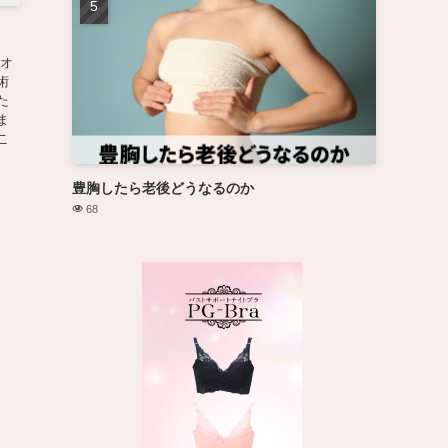
クオ
術
た
ま
こ
豊胸したら老後どうなるのか
68