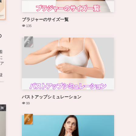
ブラジャーのサイズ一覧
135
の
着
に
ズア
疑
..
バストアップシミュレーション
99
豊胸