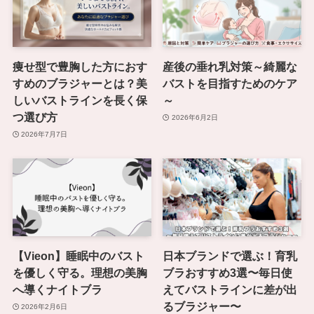
痩せ型で豊胸した方におす
産後の垂れ乳対策～綺麗な
すめのブラジャーとは？美
バストを目指すためのケア
しいバストラインを長く保
～
つ選び方
2026年6月2日
2026年7月7日
【Vieon】睡眠中のバスト
日本ブランドで選ぶ！育乳
を優しく守る。理想の美胸
ブラおすすめ3選〜毎日使
へ導くナイトブラ
えてバストラインに差が出
るブラジャー〜
2026年2月6日